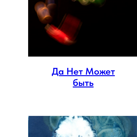
Да Нет Может
быть